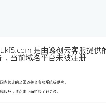
ost.kf5.com 是由逸创云客服提
务，当前域名平台未被注册
国内领先的全渠道整合客服系统提供商。
统服务，请点击下面链接了解更多。