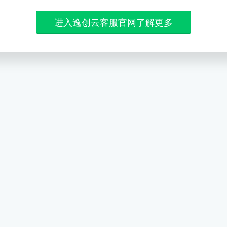
进入逸创云客服官网了解更多