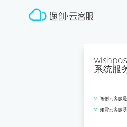
wishp
系统服
逸创云客服是
如需云客服系